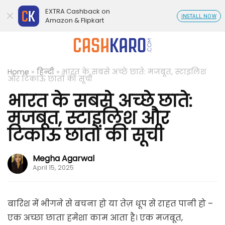
EXTRA Cashback on
INSTALL NOW
Amazon & Flipkart
Home
»
हिन्दी
»
भारत के सबसे अच्छे छाते: मजबूत, स्टाइलिश
और टिकाऊ छातों की सूची
भारत के सबसे अच्छे छाते:
मजबूत, स्टाइलिश और
टिकाऊ छातों की सूची
Megha Agarwal
April 15, 2025
बारिश में भीगने से बचना हो या तेज़ धूप से राहत पानी हो –
एक अच्छा छाता हमेशा काम आता है। एक मजबूत,