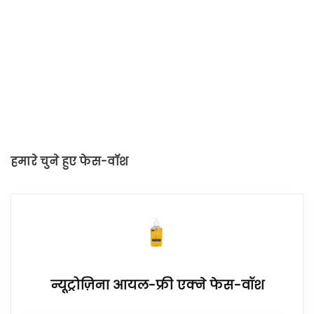
हमारे चुने हुए फेस-वॉश
न्यूट्रोज़िना आयल-फ्री एक्ने फेस-वॉश