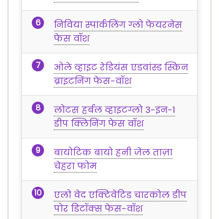
निविया स्पार्कलिंग ग्लो फेयरनेस
फेस वॉश
ओले व्हाइट रेडियंस एडवांस्ड स्किन
ब्राइटनिंग फेस-वॉश
लोटस हर्बल व्हाइटग्लो 3-इन-1
डीप क्लिनिंग फेस वॉश
बायोटिक बायो हनी जेल ताज़ा
चेहरा फोम
एलो वेद एक्टिवेटिड चारकोल डीप
पोर डिटॉक्स फेस-वॉश