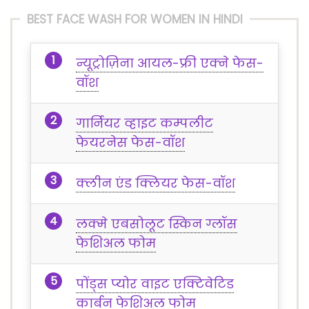
BEST FACE WASH FOR WOMEN IN HINDI
न्यूट्रोज़िना आयल-फ्री एक्ने फेस-
वॉश
गार्नियर व्हाइट कम्पलीट
फेयरनेस फेस-वॉश
क्लीन एंड क्लियर फेस-वॉश
लक्मे एबसोलूट स्किन ग्लॉस
फेशिअल फोम
पोंड्स प्योर वाइट एक्टिवेटिड
कार्बन फेशिअल फोम