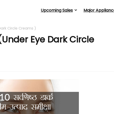
Upcoming Sales
Major Applianc
 Dark Circle Creams )
ीम (Under Eye Dark Circle