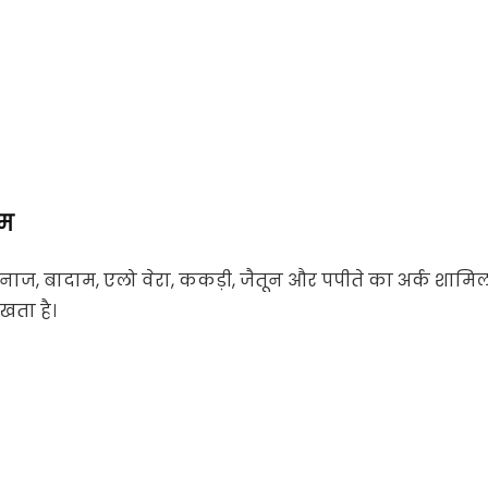
ीम
 अनाज, बादाम, एलो वेरा, ककड़ी, जैतून और पपीते का अर्क शामि
रखता है।