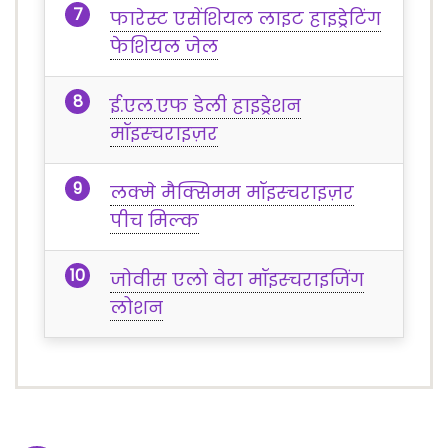
फारेस्ट एसेंशियल लाइट हाइड्रेटिंग
फेशियल जेल
ई.एल.एफ डेली हाइड्रेशन
मॉइस्चराइज़र
लक्मे मैक्सिमम मॉइस्चराइज़र
पीच मिल्क
जोवीस एलो वेरा मॉइस्चराइजिंग
लोशन