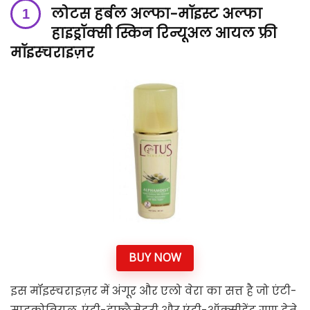
लोटस हर्बल अल्फा-मॉइस्ट अल्फा
हाइड्रॉक्सी स्किन रिन्यूअल आयल फ्री
मॉइस्चराइज़र
BUY NOW
इस मॉइस्चराइज़र में अंगूर और एलो वेरा का सत्त है जो एंटी-